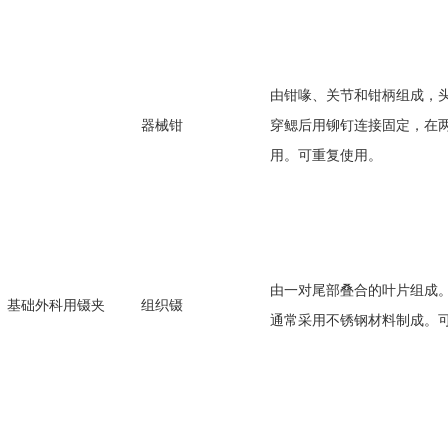
由钳喙、关节和钳柄组成，
器械钳
穿鳃后用铆钉连接固定，在
用。可重复使用。
由一对尾部叠合的叶片组成
基础外科用镊夹
组织镊
通常采用不锈钢材料制成。