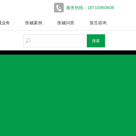
服务热线：18710960608
械业务
医械案例
医械问答
留言咨询
搜索