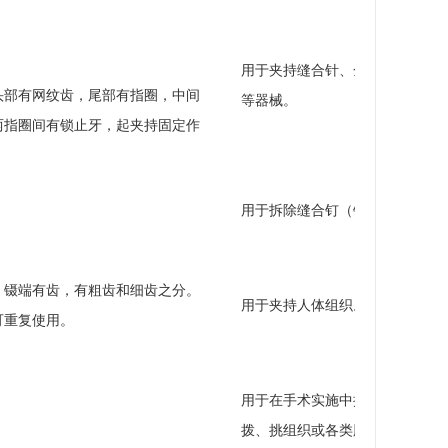
用于夹持缝合针、金属夹
头部有网纹齿，尾部有指圈，中间
等器械。
两指圈间有锁止牙，起夹持固定作
用于拆除缝合钉（针）。
。镊端有齿，有粗齿和细齿之分。
用于夹持人体组织。
可重复使用。
用于在手术实施中探、
拨、挑组织或各类肿瘤。