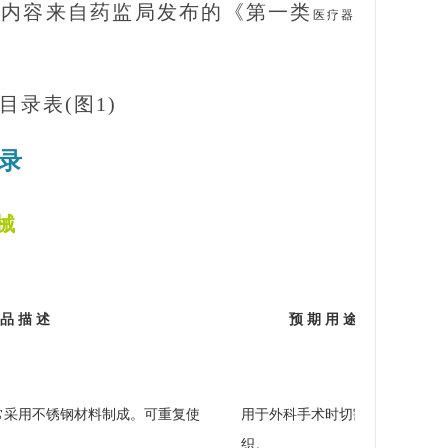
面内容来自药监局发布的《第一类
医疗器
录
械
 品 描 述
预 期 用 途
常采用不锈钢材料制成。可重复使
用于外科手术时切割软组
织。