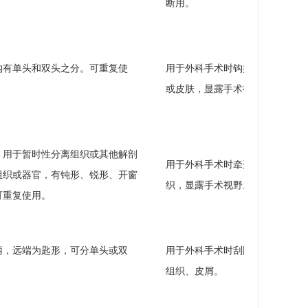
断用。
钩有单头和双头之分。可重复使
用于外科手术时钩拉组织
或皮肤，显露手术视野。
，用于暂时性分离组织或其他解剖
用于外科手术时牵开组
组织或器官，有钝形、锐形、开窗
织，显露手术视野。
可重复使用。
柄，远端为匙形，可分单头或双
用于外科手术时刮除坏死
组织、皮屑。