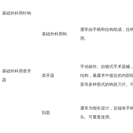
基础外科用针钩
通常由手柄和拉钩组成，拉
基础外科用钩
用。
手动操作、自锁式手术器械
基础外科用牵开
牵开器
结构，暴露术中接近的内部
器
形等多种形式的钩状刀片。
通常为细长设计，近端有手
刮匙
头。可重复使用。