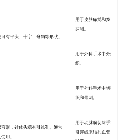
用于皮肤痛觉和窦道深度
探测。
端可有平头、十字、弯钩等形状。
用于外科手术中分解软组
织。
用于外科手术中切割软组
织和骨刺。
用于动脉瘤切除手术时导
部弯形，针体头端有引线孔。通常
引穿线来结扎血管，起阻
复使用。