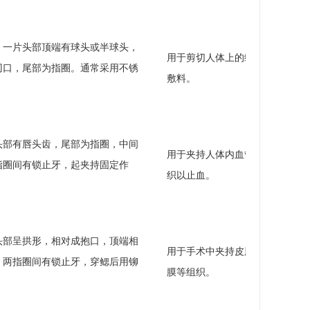
，一片头部顶端有球头或半球头，
用于剪切人体上的缝线、
刃口，尾部为指圈。通常采用不锈
敷料。
头部有唇头齿，尾部为指圈，中间
用于夹持人体内血管、组
指圈间有锁止牙，起夹持固定作
织以止血。
头部呈拱形，相对成抱口，顶端相
用于手术中夹持皮肤、筋
，两指圈间有锁止牙，穿鳃后用铆
膜等组织。