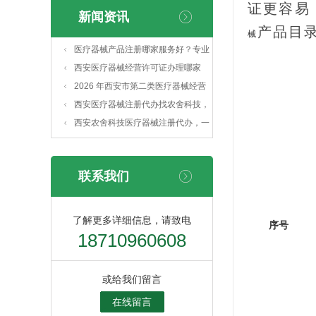
证更容易
新闻资讯
产品目
械
医疗器械产品注册哪家服务好？专业
靠谱首选农舍科技
西安医疗器械经营许可证办理哪家
快？高效办证首选农舍科技
2026 年西安市第二类医疗器械经营
备案完整流程与材料清单
西安医疗器械注册代办找农舍科技，
省心完成医械备案注册
西安农舍科技医疗器械注册代办，一
站式解决医械合规申报难题
联系我们
了解更多详细信息，请致电
序号
18710960608
或给我们留言
在线留言